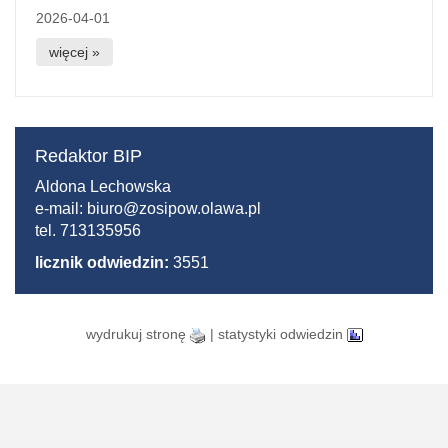
2026-04-01
więcej »
Redaktor BIP
Aldona Lechowska
e-mail:
biuro@zosipow.olawa.pl
tel.
713135956
licznik odwiedzin:
3551
wydrukuj stronę
|
statystyki odwiedzin